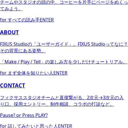
チームやスタジオの頭の中、コーヒーを片手にページをめくっ
てみよう。
for すべての読み手
ENTER
ABOUT
FIXUS Studioの「ユーザーガイド」。FIXUS Studioってなに？
その背景にある姿勢、
「Make / Play / Tell」の楽しみ方を少しだけチュートリアル。
for まず全体を知りたい人
ENTER
CONTACT
フィクサススタジオチームと直接繋がる、2次元→3次元の入
り口。採用エントリー、制作相談、コラボの打診など。
Pause? or Press PLAY?
for 話してみたいと思った人
ENTER