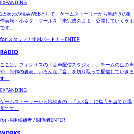
EXPANDING
2.5次元の現実WEBとして、ゲームストーリーから地続きの制
作実験・小ネタ・ツールを「未完成のまま」公開していくラボ
です。
for スタッフ / 共創パートナー
ENTER
RADIO
ここは、フィクサスの「音声配信スタジオ」。チームの生の声
や、制作の裏表、いろんな「音」を切り取って配信していきま
す。
EXPANDING
ゲームストーリーから地続きの、「人×音」に焦点を当てた場
所です。
for 採用候補者 / 関係者
ENTER
WORKS